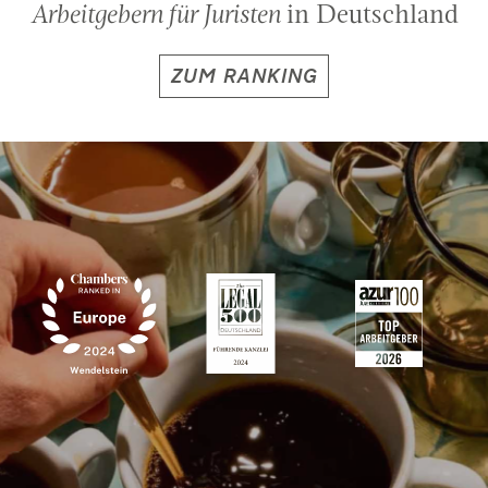
ANZEIGENKAMPAGNE
2014 — HEUTE
Arbeitgebern für Juristen
in Deutschland
ZUM RANKING
Neugier, Haltung, Dolce Vita! Sag Jaguar statt
Haifischbecken!
Unsere Anzeigenkampagne — Simply
the best!
KAMPAGNE ANSEHEN