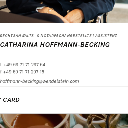
RECHTSANWALTS- & NOTARFACHANGESTELLTE | ASSISTENZ
CATHARINA HOFFMANN-BECKING
t +49 69 71 71 297 64
f +49 69 71 71 297 15
hoffmann-becking@wendelstein.com
V-CARD