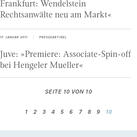
Frankfurt: Wendelstein
Rechtsanwälte neu am Markt«
17. JANUAR 2011
PRESSEARTIKEL
Juve: »Premiere: Associate-Spin-off
bei Hengeler Mueller«
SEITE 10 VON 10
1
2
3
4
5
6
7
8
9
10